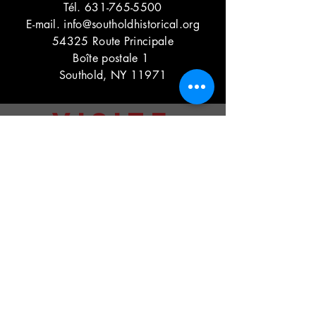
Tél.
631-765-5500
E-mail.
info@southoldhistorical.org
54325 Route Principale
Boîte postale 1
Southold, NY 11971
VISITE
NOUS
Édifice Prince :
Bureau du musée : L - F 10h - 14h
Boutique de cadeaux : L - F 10h - 14h
Échange de trésors :
Jeudi. - Ven. 10h - 16h, sam. 11h - 15h