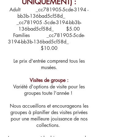
UNIQUEMENT) :
Adult _cc781905-5cde-3194 -
bb3b-136bad5cf58d_
_cc781905 -5cde-3194-bb3b-
136bad5cf58d_ $5.00
Families _cc781905-5cde-
3194-bb3b-136bad5cf58d_
$10.00
Le prix d'entrée comprend tous les
musées.
Visites de groupe :
Variété d'options de visite pour les
groupes toute l'année !
Nous accueillons et encourageons les
groupes à planifier des visites privées
pour une meilleure jouissance de nos
collections.