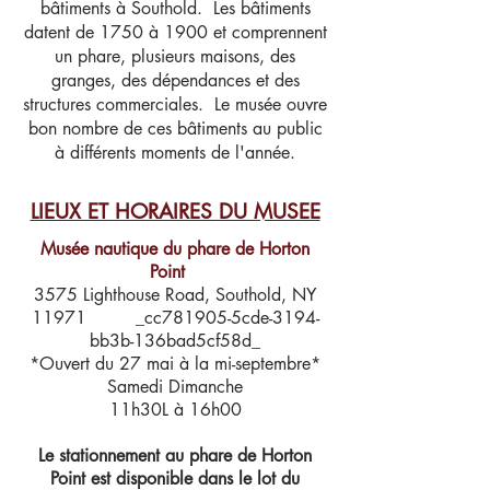
bâtiments à Southold.
Les bâtiments
datent de 1750 à 1900 et comprennent
un phare, plusieurs maisons, des
granges, des dépendances et des
structures commerciales.
Le musée ouvre
bon nombre de ces bâtiments au public
à différents moments de l'année.
LIEUX ET HORAIRES DU MUSEE
Musée nautique du phare de Horton
Point
3575 Lighthouse Road, Southold, NY
11971 _cc781905-5cde-3194-
bb3b-136bad5cf58d_
*Ouvert du 27 mai à la mi-septembre*
Samedi Dimanche
11h30
L à 16h00
Le stationnement au phare de Horton
Point est disponible dans le lot du