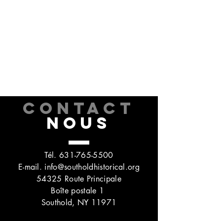
CONTACT
NOUS
Tél.
631-765-5500
E-mail.
info@southoldhistorical.org
54325 Route Principale
Boîte postale 1
Southold, NY 11971