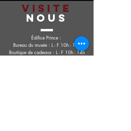
VISITE
NOUS
Édifice Prince :
Bureau du musée : L - F 10h - 14h
Boutique de cadeaux : L - F 10h - 14h
Échange de trésors :
Jeudi. - Ven. 10h - 16h, sam. 11h - 15h
POLITIQUE DE CONFIDENTIALITÉ
DÉCLARATION D'ACCESSIBILITÉ
CONDITIONS D'UTILISATION
© 2021 MUSÉE HISTORIQUE DE SOUTHOLD