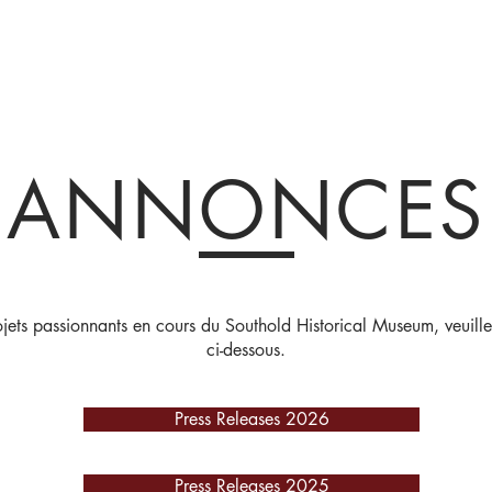
Collections et expositions
Visite
A venir
Être impliqué
Histoire
ANNONCES
rojets passionnants en cours du Southold Historical Museum, veuille
ci-dessous.
Press Releases 2026
Press Releases 2025