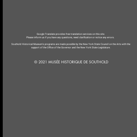
Google Translate provides free translation services on this site.
Please inform us if you have any questions, need clarification or notice any errors.
Southold Historical Museum's programs are made possible by the New York State Council on the Arts with the
support of the Office of the Governor and the New York State Legislature.
© 2021 MUSÉE HISTORIQUE DE SOUTHOLD