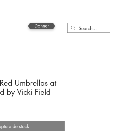
Donner
More
Red Umbrellas at
d by Vicki Field
upture de stock