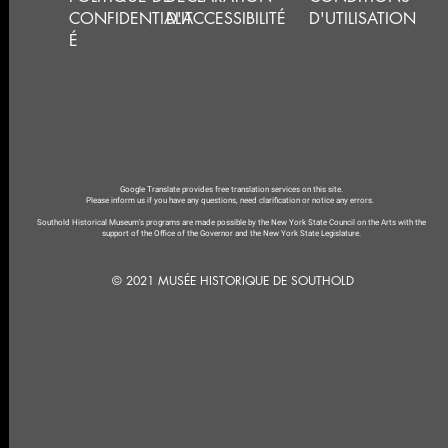
CONFIDENTIALIT
D'ACCESSIBILITÉ
D'UTILISATION
É
Google Translate provides free translation services on this site.
Please inform us if you have any questions, need clarification or notice any errors.
Southold Historical Museum's programs are made possible by the New York State Council on the Arts with the
support of the Office of the Governor and the New York State Legislature.
© 2021 MUSÉE HISTORIQUE DE SOUTHOLD