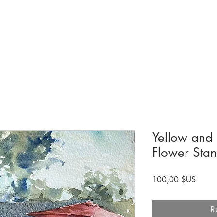
Collections et expositions
Visite
A venir
Être impliqué
Histoire
Yellow and 
Flower Stan
Prix
100,00 $US
R