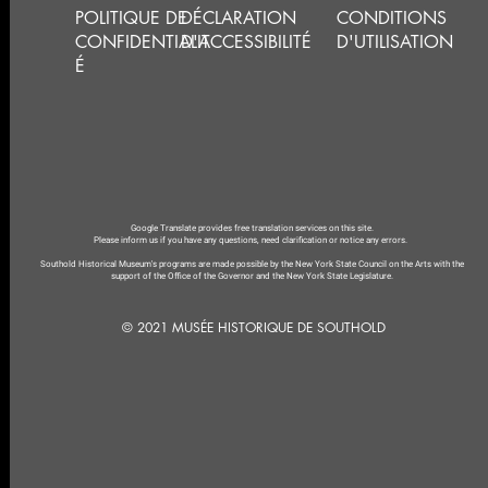
POLITIQUE DE
DÉCLARATION
CONDITIONS
CONFIDENTIALIT
D'ACCESSIBILITÉ
D'UTILISATION
É
Google Translate provides free translation services on this site.
Please inform us if you have any questions, need clarification or notice any errors.
Southold Historical Museum's programs are made possible by the New York State Council on the Arts with the
support of the Office of the Governor and the New York State Legislature.
© 2021 MUSÉE HISTORIQUE DE SOUTHOLD