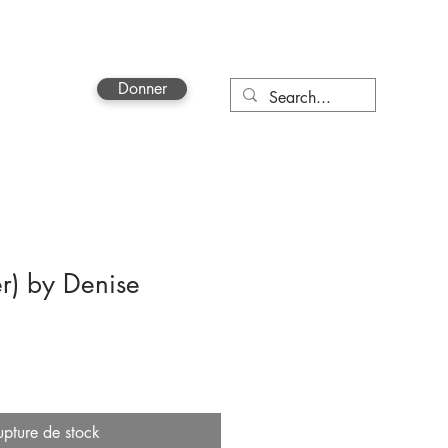
Donner
More
er) by Denise
upture de stock