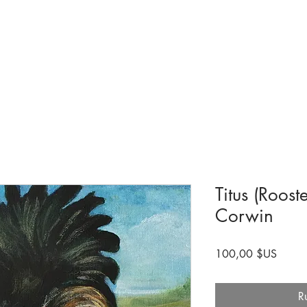
Collections et expositions
Visite
A venir
Être impliqué
Histoire
Titus (Roost
Corwin
Prix
100,00 $US
R