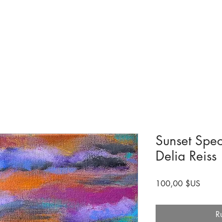
Collections et expositions
Visite
A venir
Être impliqué
Histoire
Sunset Spec
Delia Reiss
Prix
100,00 $US
R