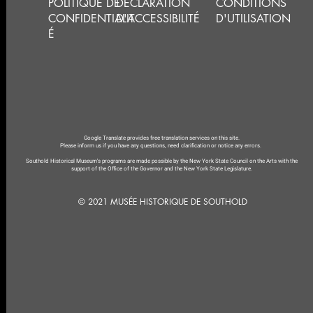
POLITIQUE DE
DÉCLARATION
CONDITIONS
CONFIDENTIALIT
D'ACCESSIBILITÉ
D'UTILISATION
É
Google Translate provides free translation services on this site.
Please inform us if you have any questions, need clarification or notice any errors.
Southold Historical Museum's programs are made possible by the New York State Council on the Arts with the
support of the Office of the Governor and the New York State Legislature.
© 2021 MUSÉE HISTORIQUE DE SOUTHOLD