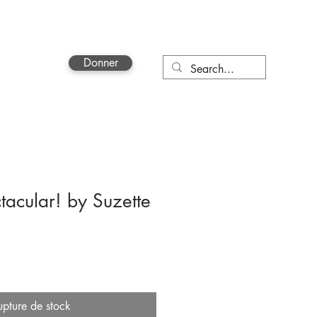
Donner
More
tacular! by Suzette
upture de stock