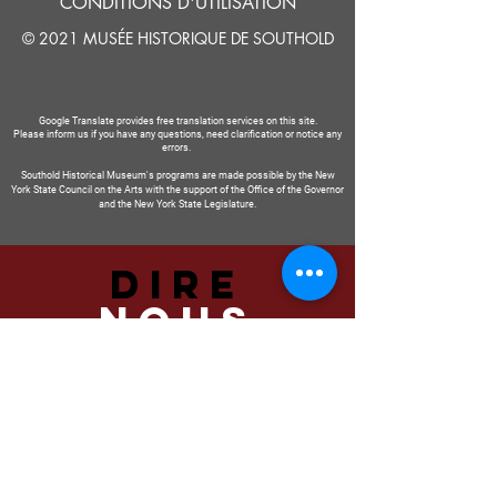
CONDITIONS D'UTILISATION
© 2021 MUSÉE HISTORIQUE DE SOUTHOLD
Google Translate provides free translation services on this site.
Please inform us if you have any questions, need clarification or notice any
errors.
Southold Historical Museum's programs are made possible by the New
York State Council on the Arts with the support of the Office of the Governor
and the New York State Legislature.
DIRE
NOUS