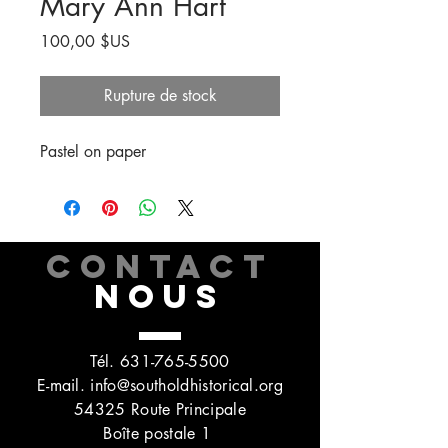
Mary Ann Hart
Prix
100,00 $US
Rupture de stock
Pastel on paper
CONTACT
NOUS
Tél.
631-765-5500
E-mail.
info@southoldhistorical.org
54325 Route Principale
Boîte postale 1