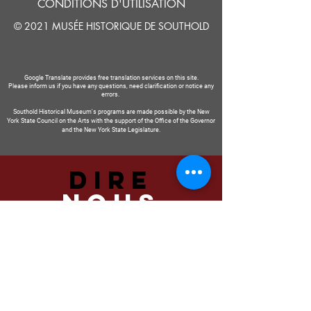
CONDITIONS D'UTILISATION
© 2021 MUSÉE HISTORIQUE DE SOUTHOLD
Google Translate provides free translation services on this site.
Please inform us if you have any questions, need clarification or notice any
errors.
Southold Historical Museum's programs are made possible by the New
York State Council on the Arts with the support of the Office of the Governor
and the New York State Legislature.
DIRE
NOUS