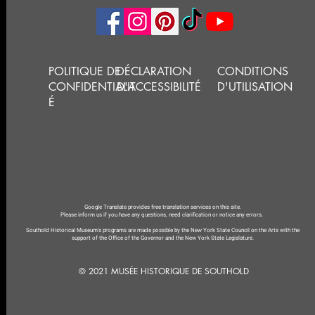
POLITIQUE DE
DÉCLARATION
CONDITIONS
CONFIDENTIALIT
D'ACCESSIBILITÉ
D'UTILISATION
É
Google Translate provides free translation services on this site.
Please inform us if you have any questions, need clarification or notice any errors.
Southold Historical Museum's programs are made possible by the New York State Council on the Arts with the
support of the Office of the Governor and the New York State Legislature.
© 2021 MUSÉE HISTORIQUE DE SOUTHOLD