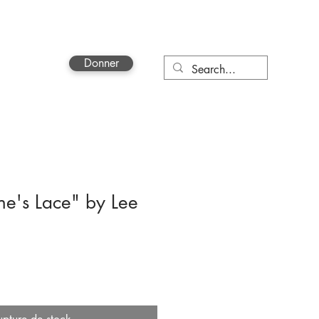
Donner
More
e's Lace" by Lee