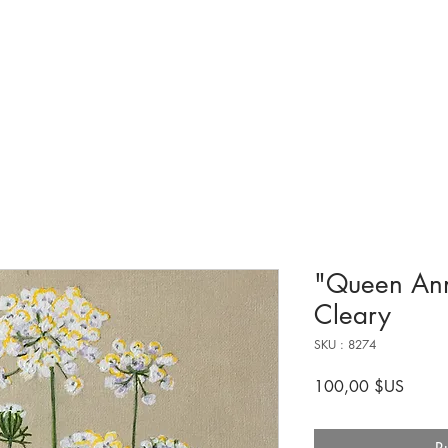
Collections et expositions
Visite
A venir
Être impliqué
Histoire
"Queen Ann
Cleary
SKU : 8274
Prix
100,00 $US