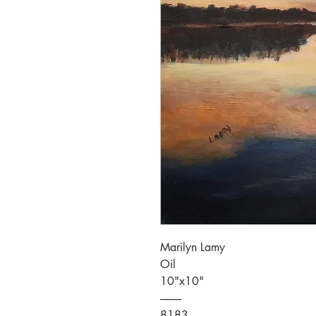
Marilyn Lamy
Oil
10"x10"
----------
8183