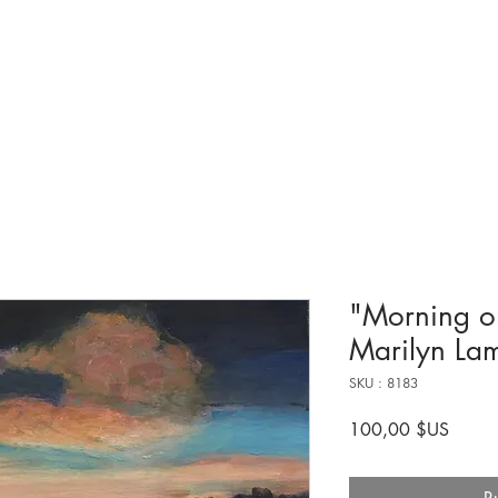
Collections et expositions
Visite
A venir
Être impliqué
Histoire
"Morning o
Marilyn La
SKU : 8183
Prix
100,00 $US