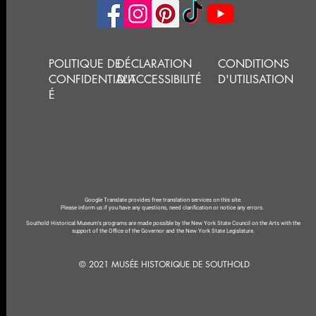
POLITIQUE DE
DÉCLARATION
CONDITIONS
CONFIDENTIALIT
D'ACCESSIBILITÉ
D'UTILISATION
É
Google Translate provides free translation services on this site.
Please inform us if you have any questions, need clarification or notice any errors.
Southold Historical Museum's programs are made possible by the New York State Council on the Arts with the
support of the Office of the Governor and the New York State Legislature.
© 2021 MUSÉE HISTORIQUE DE SOUTHOLD