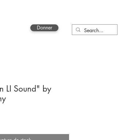
Donner
More
n LI Sound" by
my