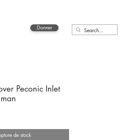
Donner
More
ver Peconic Inlet
hman
upture de stock