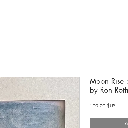
Collections et expositions
Visite
A venir
Être impliqué
Histoire
Moon Rise o
by Ron Rot
Prix
100,00 $US
R