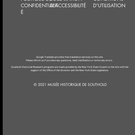
CONFIDENTIALIT
D'ACCESSIBILITÉ
D'UTILISATION
É
Google Translate provides free translation services on this site.
Please inform us if you have any questions, need clarification or notice any errors.
Southold Historical Museum's programs are made possible by the New York State Council on the Arts with the
support of the Office of the Governor and the New York State Legislature.
© 2021 MUSÉE HISTORIQUE DE SOUTHOLD