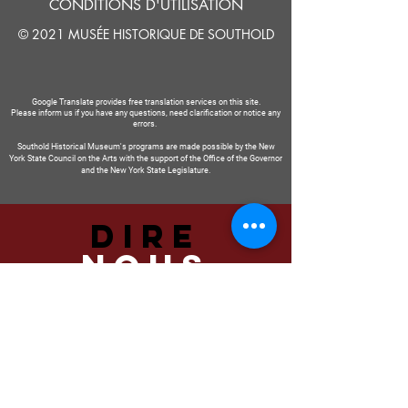
CONDITIONS D'UTILISATION
© 2021 MUSÉE HISTORIQUE DE SOUTHOLD
Google Translate provides free translation services on this site.
Please inform us if you have any questions, need clarification or notice any
errors.
Southold Historical Museum's programs are made possible by the New
York State Council on the Arts with the support of the Office of the Governor
and the New York State Legislature.
DIRE
NOUS