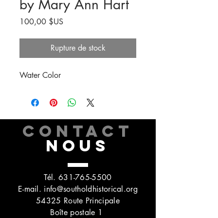
by Mary Ann Hart
Prix
100,00 $US
Rupture de stock
Water Color
CONTACT
NOUS
Tél.
631-765-5500
E-mail.
info@southoldhistorical.org
54325 Route Principale
Boîte postale 1