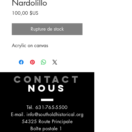
Nardolillo
Prix
100,00 $US
Rupture de stock
Acrylic on canvas
CONTACT
NOUS
Tél.
631-765-5500
E-mail.
info@southoldhistorical.org
54325 Route Principale
Boîte postale 1