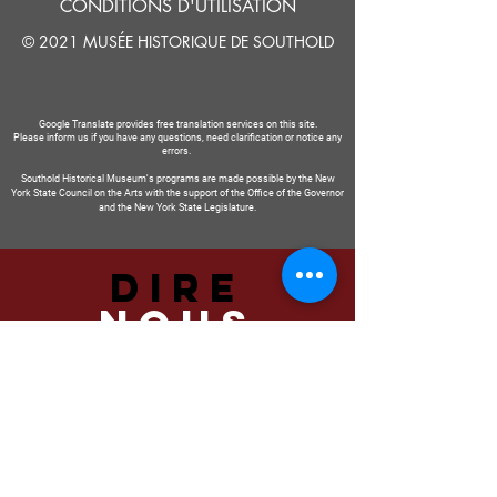
CONDITIONS D'UTILISATION
© 2021 MUSÉE HISTORIQUE DE SOUTHOLD
Google Translate provides free translation services on this site.
Please inform us if you have any questions, need clarification or notice any
errors.
Southold Historical Museum's programs are made possible by the New
York State Council on the Arts with the support of the Office of the Governor
and the New York State Legislature.
DIRE
NOUS