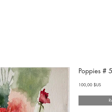
Collections et expositions
Visite
A venir
Être impliqué
Histoire
Poppies # 5
Prix
100,00 $US
R