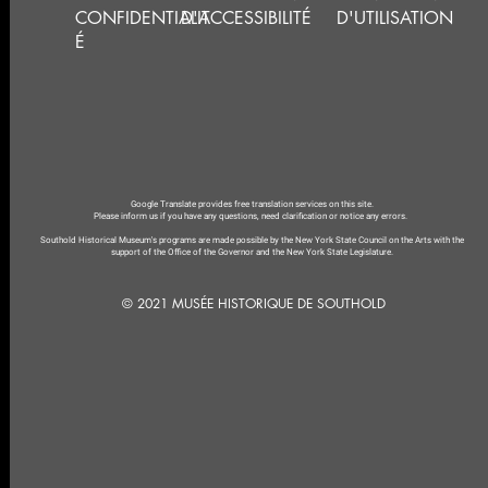
CONFIDENTIALIT
D'ACCESSIBILITÉ
D'UTILISATION
É
Google Translate provides free translation services on this site.
Please inform us if you have any questions, need clarification or notice any errors.
Southold Historical Museum's programs are made possible by the New York State Council on the Arts with the
support of the Office of the Governor and the New York State Legislature.
© 2021 MUSÉE HISTORIQUE DE SOUTHOLD