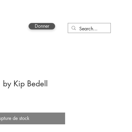
Donner
More
 by Kip Bedell
upture de stock