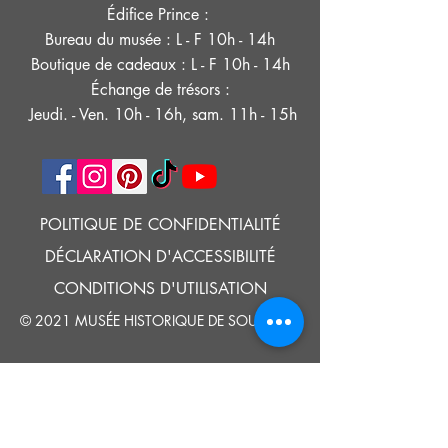
Édifice Prince :
Bureau du musée : L - F 10h - 14h
Boutique de cadeaux : L - F 10h - 14h
Échange de trésors :
Jeudi. - Ven. 10h - 16h, sam. 11h - 15h
POLITIQUE DE CONFIDENTIALITÉ
DÉCLARATION D'ACCESSIBILITÉ
CONDITIONS D'UTILISATION
© 2021 MUSÉE HISTORIQUE DE SOUTHOLD
Google Translate provides free translation services on this site.
Please inform us if you have any questions, need clarification or notice any
errors.
Southold Historical Museum's programs are made possible by the New