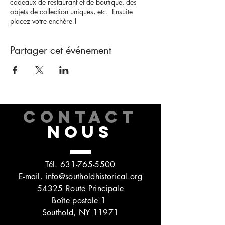
cadeaux de restaurant et de boutique, des
objets de collection uniques, etc. Ensuite
placez votre enchère !
Partager cet événement
CONTACT
NOUS
Tél.
631-765-5500
E-mail.
info@southoldhistorical.org
54325 Route Principale
Boîte postale 1
Southold, NY 11971