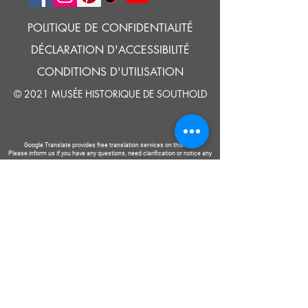
POLITIQUE DE CONFIDENTIALITÉ
DÉCLARATION D'ACCESSIBILITÉ
CONDITIONS D'UTILISATION
© 2021 MUSÉE HISTORIQUE DE SOUTHOLD
Google Translate provides free translation services on this site.
Please inform us if you have any questions, need clarification or notice any
errors.
Southold Historical Museum's programs are made possible by the New
York State Council on the Arts with the support of the Office of the Governor
and the New York State Legislature.
DIRE
NOUS