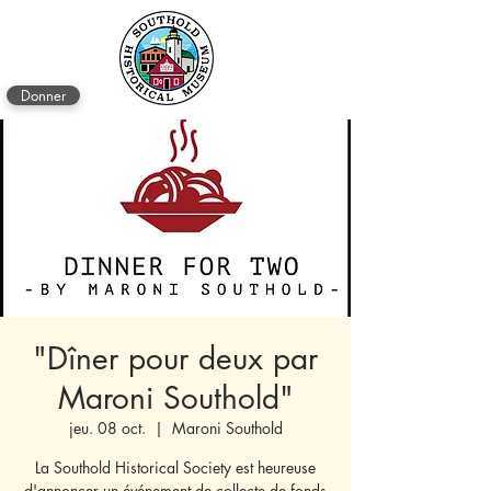
Donner
"Dîner pour deux par
Maroni Southold"
jeu. 08 oct.
  |  
Maroni Southold
La Southold Historical Society est heureuse
d'annoncer un événement de collecte de fonds