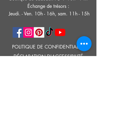
Échange de trésors :
Jeudi. - Ven. 10h - 16h, sam. 11h - 15h
POLITIQUE DE CONFIDENTIALITÉ
DÉCLARATION D'ACCESSIBILITÉ
CONDITIONS D'UTILISATION
© 2021 MUSÉE HISTORIQUE DE SOUTHOLD
Google Translate provides free translation services on this site.
Please inform us if you have any questions, need clarification or notice any
errors.
Southold Historical Museum's programs are made possible by the New
York State Council on the Arts with the support of the Office of the Governor
and the New York State Legislature.