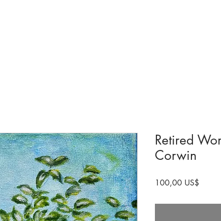
olecciones y exhibiciones
Visita
próximos
Involucrarse
Histori
Retired Wor
Corwin
Precio
100,00 US$