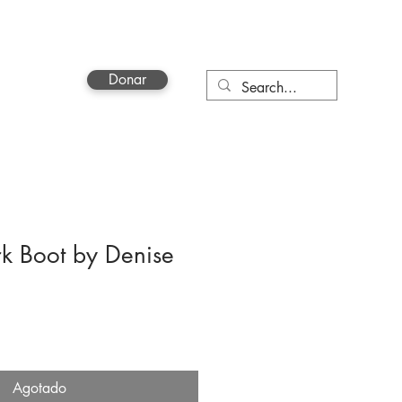
Donar
a
More
k Boot by Denise
Agotado