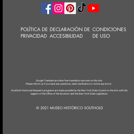
POLÍTICA DE
DECLARACIÓN DE
CONDICIONES
PRIVACIDAD
ACCESIBILIDAD
DE USO
Google Translate provides free translation services on this site.
Please inform us if you have any questions, need clarification or notice any errors.
Southold Historical Museum's programs are made possible by the New York State Council on the Arts with the
support of the Office of the Governor and the New York State Legislature.
© 2021 MUSEO HISTÓRICO SOUTHOLD