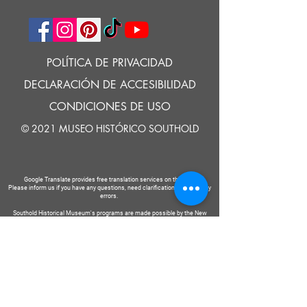
POLÍTICA DE PRIVACIDAD
DECLARACIÓN DE ACCESIBILIDAD
CONDICIONES DE USO
© 2021 MUSEO HISTÓRICO SOUTHOLD
Google Translate provides free translation services on this site.
Please inform us if you have any questions, need clarification or notice any
errors.
Southold Historical Museum's programs are made possible by the New
York State Council on the Arts with the support of the Office of the Governor
and the New York State Legislature.
DECIR
A