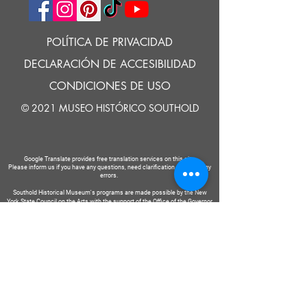
POLÍTICA DE PRIVACIDAD
DECLARACIÓN DE ACCESIBILIDAD
CONDICIONES DE USO
© 2021 MUSEO HISTÓRICO SOUTHOLD
Google Translate provides free translation services on this site.
Please inform us if you have any questions, need clarification or notice any
errors.
Southold Historical Museum's programs are made possible by the New
York State Council on the Arts with the support of the Office of the Governor
and the New York State Legislature.
DECIR
A
NOSOTROS