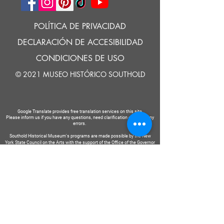
POLÍTICA DE PRIVACIDAD
DECLARACIÓN DE ACCESIBILIDAD
CONDICIONES DE USO
© 2021 MUSEO HISTÓRICO SOUTHOLD
Google Translate provides free translation services on this site.
Please inform us if you have any questions, need clarification or notice any
errors.
Southold Historical Museum's programs are made possible by the New
York State Council on the Arts with the support of the Office of the Governor
and the New York State Legislature.
DECIR
A
NOSOTROS