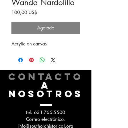
Wanda Nardolillo
Precio
100,00 US$
Agotado
Acrylic on canvas
CONTACTO
A
NOSOTROS
tel.
631-765-5500
Correo electrónico.
info@southoldhistorical.org