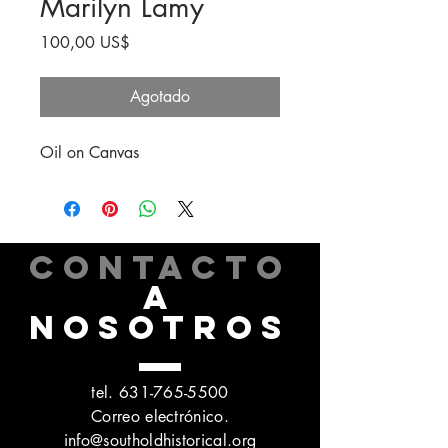
Marilyn Lamy
Precio
100,00 US$
Agotado
Oil on Canvas
CONTACTO
A
NOSOTROS
tel.
631-765-5500
Correo electrónico.
info@southoldhistorical.org