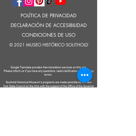
POLÍTICA DE PRIVACIDAD
DECLARACIÓN DE ACCESIBILIDAD
CONDICIONES DE USO
© 2021 MUSEO HISTÓRICO SOUTHOLD
Google Translate provides free translation services on this site.
Please inform us if you have any questions, need clarification or notice any
errors.
Southold Historical Museum's programs are made possible by the New
York State Council on the Arts with the support of the Office of the Governor
and the New York State Legislature.
DECIR
A
NOSOTROS