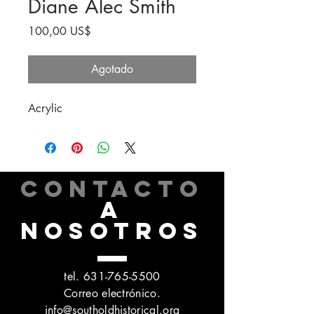
Diane Alec Smith
Precio
100,00 US$
Agotado
Acrylic
CONTACTO
A
NOSOTROS
tel.
631-765-5500
Correo electrónico.
info@southoldhistorical.org