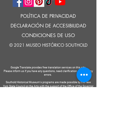
POLÍTICA DE PRIVACIDAD
DECLARACIÓN DE ACCESIBILIDAD
CONDICIONES DE USO
© 2021 MUSEO HISTÓRICO SOUTHOLD
Google Translate provides free translation services on this site.
Please inform us if you have any questions, need clarification or notice any
errors.
Southold Historical Museum's programs are made possible by the New
York State Council on the Arts with the support of the Office of the Governor
and the New York State Legislature.
DECIR
A
NOSOTROS