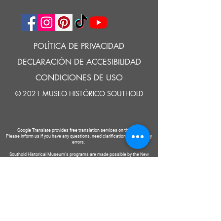
POLÍTICA DE PRIVACIDAD
DECLARACIÓN DE ACCESIBILIDAD
CONDICIONES DE USO
© 2021 MUSEO HISTÓRICO SOUTHOLD
Google Translate provides free translation services on this site.
Please inform us if you have any questions, need clarification or notice any
errors.
Southold Historical Museum's programs are made possible by the New
York State Council on the Arts with the support of the Office of the Governor
and the New York State Legislature.
DECIR
A