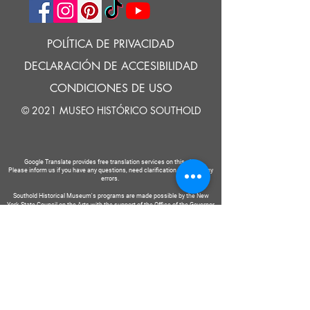
POLÍTICA DE PRIVACIDAD
DECLARACIÓN DE ACCESIBILIDAD
CONDICIONES DE USO
© 2021 MUSEO HISTÓRICO SOUTHOLD
Google Translate provides free translation services on this site.
Please inform us if you have any questions, need clarification or notice any
errors.
Southold Historical Museum's programs are made possible by the New
York State Council on the Arts with the support of the Office of the Governor
and the New York State Legislature.
DECIR
A
NOSOTROS