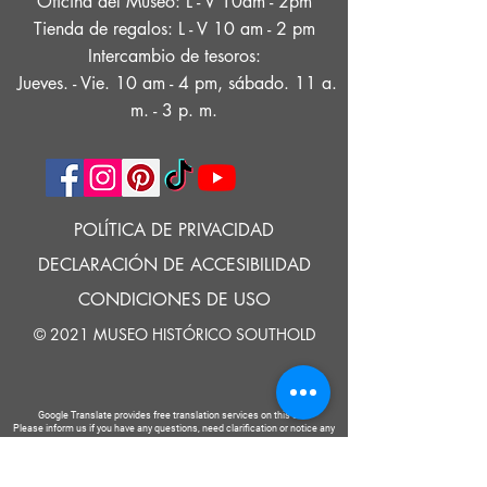
Oficina del Museo: L - V 10am - 2pm
Tienda de regalos: L - V 10 am - 2 pm
Intercambio de tesoros:
Jueves. - Vie. 10 am - 4 pm, sábado. 11 a.
m. - 3 p. m.
POLÍTICA DE PRIVACIDAD
DECLARACIÓN DE ACCESIBILIDAD
CONDICIONES DE USO
© 2021 MUSEO HISTÓRICO SOUTHOLD
Google Translate provides free translation services on this site.
Please inform us if you have any questions, need clarification or notice any
errors.
Southold Historical Museum's programs are made possible by the New
York State Council on the Arts with the support of the Office of the Governor