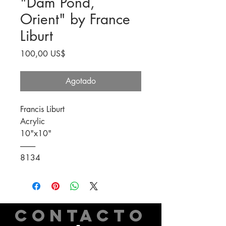
"Dam Pond,
Orient" by France
Liburt
Precio
100,00 US$
Agotado
Francis Liburt
Acrylic
10"x10"
----------
8134
CONTACTO