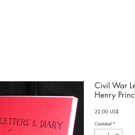
olecciones y exhibiciones
Visita
próximos
Involucrarse
Histori
Civil War Le
Henry Prin
Precio
22,00 US$
Cantidad
*