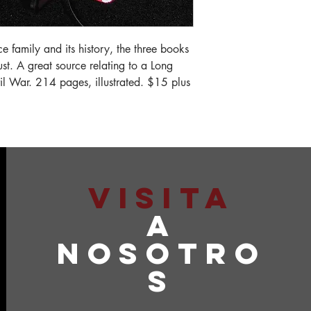
ce family and its history, the three books
st. A great source relating to a Long
il War. 214 pages, illustrated. $15 plus
VISITA
A
NOSOTRO
S