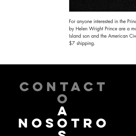
For anyone interested in the Prin
by Helen Wright Prince are a mu
Island son and the American Civ
$7 shipping.
CONTACT
O
A
NOSOTRO
S