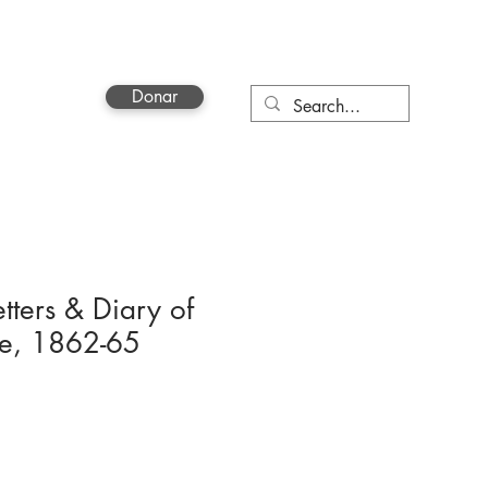
Donar
a
More
tters & Diary of
ce, 1862-65