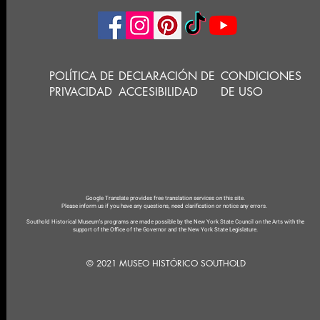
POLÍTICA DE
DECLARACIÓN DE
CONDICIONES
PRIVACIDAD
ACCESIBILIDAD
DE USO
Google Translate provides free translation services on this site.
Please inform us if you have any questions, need clarification or notice any errors.
Southold Historical Museum's programs are made possible by the New York State Council on the Arts with the
support of the Office of the Governor and the New York State Legislature.
© 2021 MUSEO HISTÓRICO SOUTHOLD