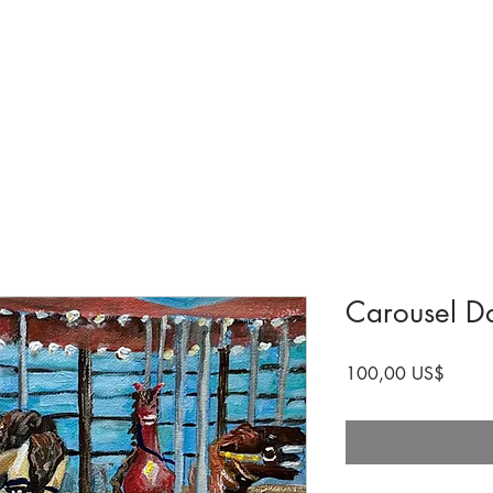
olecciones y exhibiciones
Visita
próximos
Involucrarse
Histori
Carousel D
Precio
100,00 US$