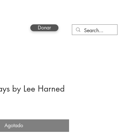
Donar
a
More
ays by Lee Harned
Agotado