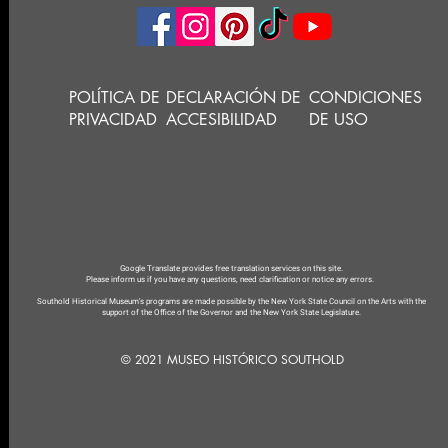
POLÍTICA DE
DECLARACIÓN DE
CONDICIONES
PRIVACIDAD
ACCESIBILIDAD
DE USO
Google Translate provides free translation services on this site.
Please inform us if you have any questions, need clarification or notice any errors.
Southold Historical Museum's programs are made possible by the New York State Council on the Arts with the
support of the Office of the Governor and the New York State Legislature.
© 2021 MUSEO HISTÓRICO SOUTHOLD