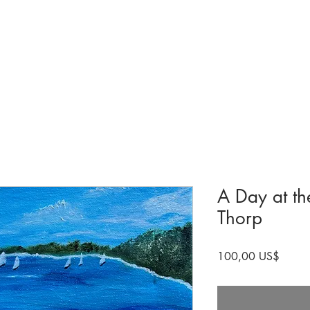
olecciones y exhibiciones
Visita
próximos
Involucrarse
Histori
A Day at th
Thorp
Precio
100,00 US$