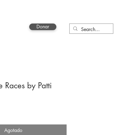
Donar
a
More
e Races by Patti
Agotado