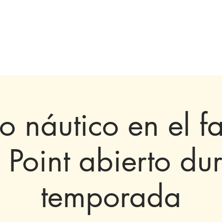
olecciones y exhibiciones
Visita
próximos
Involucrarse
Histori
 náutico en el f
 Point abierto dur
temporada