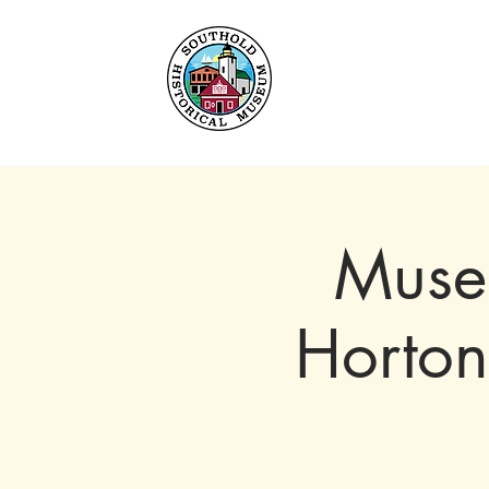
Hogar
Acerca de
C
Museo
Horton