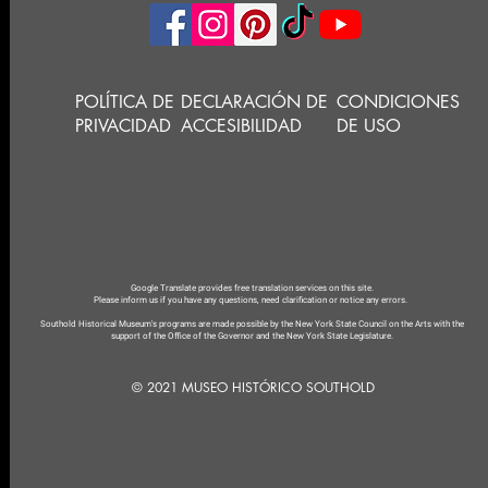
POLÍTICA DE
DECLARACIÓN DE
CONDICIONES
PRIVACIDAD
ACCESIBILIDAD
DE USO
Google Translate provides free translation services on this site.
Please inform us if you have any questions, need clarification or notice any errors.
Southold Historical Museum's programs are made possible by the New York State Council on the Arts with the
support of the Office of the Governor and the New York State Legislature.
© 2021 MUSEO HISTÓRICO SOUTHOLD