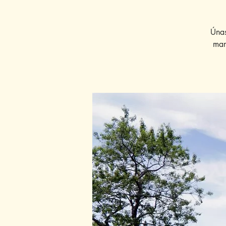
Únas
mar