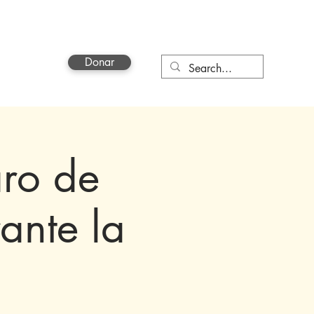
Donar
a
More
aro de
ante la