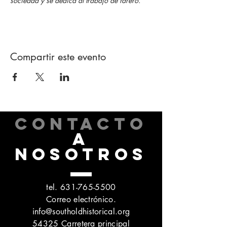
sociedad y se dedica al trabajo de farero.
Compartir este evento
CONTACTO
A
NOSOTROS
tel.
631-765-5500
Correo electrónico.
info@southoldhistorical.org
54325 Carretera principal