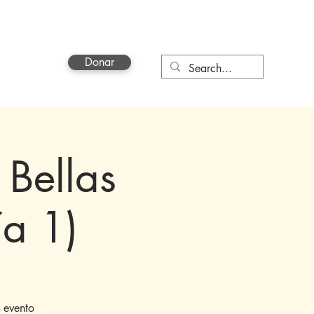
Donar
a
More
 Bellas
ía 1)
 evento