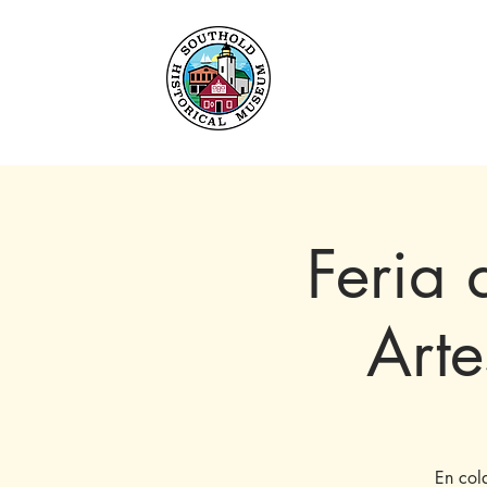
Hogar
Acerca de
C
Feria 
Arte
En col