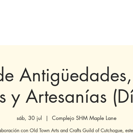
olecciones y exhibiciones
Visita
próximos
Involucrarse
Histori
de Antigüedades,
s y Artesanías (D
sáb, 30 jul
  |  
Complejo SHM Maple Lane
aboración con Old Town Arts and Crafts Guild of Cutchogue, este