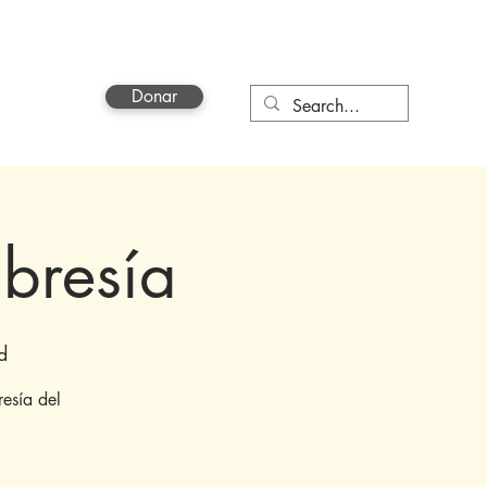
Donar
a
More
bresía
d
esía del