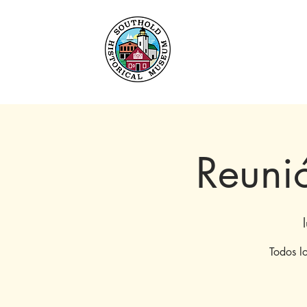
Hogar
Acerca de
C
Reuni
Todos l