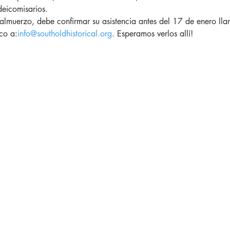
deicomisarios.
el almuerzo, debe confirmar su asistencia antes del 17 de enero
co a:
info@southoldhistorical.org
. Esperamos verlos allí!