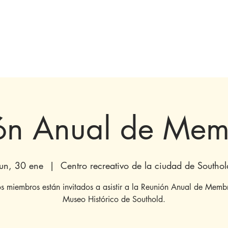
olecciones y exhibiciones
Visita
próximos
Involucrarse
Histori
ón Anual de Mem
lun, 30 ene
  |  
Centro recreativo de la ciudad de Southol
os miembros están invitados a asistir a la Reunión Anual de Membr
Museo Histórico de Southold.