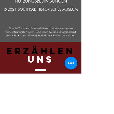
NUTZUNGSBEDINGUNGEN
© 2021 SOUTHOLD HISTORISCHES MUSEUM
Google Translate bietet auf dieser Website kostenlose
Übersetzungsdienste an. Bitte teilen Sie uns umgehend mit,
wenn Sie Fragen, Klärungsbedarf oder Fehler bemerken.
ERZÄHLEN
UNS
Einreichen