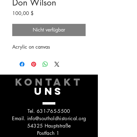
Don Wilson
Preis
100,00 $
Nicht verfügbar
Acrylic on canvas
KONTAKT
UNS
Tel.
631-765-5500
Email.
info@southoldhistorical.org
54325 Hauptstraße
Postfach 1