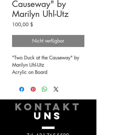
Causeway" by
Marilyn Uhl-Utz
Preis
100,00 $
Nicht verfügbar
"Two Duck at the Causeway" by
Marilyn Uhl-Utz
Acrylic on Board
KONTAKT
UNS