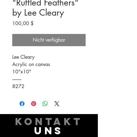
"Ruffled Feathers"
by Lee Cleary
Preis
100,00 $
Nicht verfügbar
Lee Cleary
Acrylic on canvas
10"x10"
----------
8272
KONTAKT
UNS