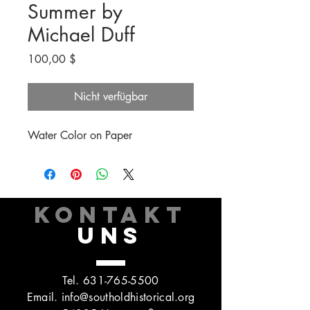
Summer by
Michael Duff
Preis
100,00 $
Nicht verfügbar
Water Color on Paper
KONTAKT
UNS
Tel.
631-765-5500
Email.
info@southoldhistorical.org