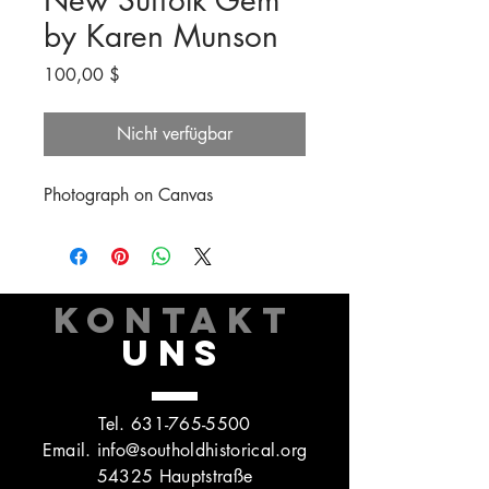
New Suffolk Gem
by Karen Munson
Preis
100,00 $
Nicht verfügbar
Photograph on Canvas
KONTAKT
UNS
Tel.
631-765-5500
Email.
info@southoldhistorical.org
54325 Hauptstraße