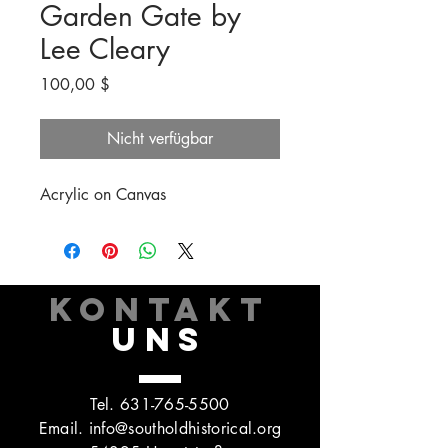
Garden Gate by
Lee Cleary
Preis
100,00 $
Nicht verfügbar
Acrylic on Canvas
KONTAKT
UNS
Tel.
631-765-5500
Email.
info@southoldhistorical.org