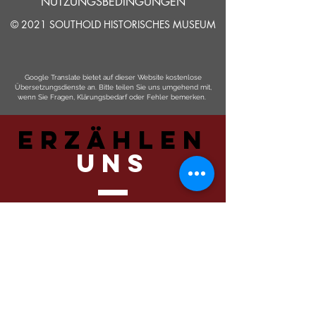
NUTZUNGSBEDINGUNGEN
© 2021 SOUTHOLD HISTORISCHES MUSEUM
Google Translate bietet auf dieser Website kostenlose
Übersetzungsdienste an. Bitte teilen Sie uns umgehend mit,
wenn Sie Fragen, Klärungsbedarf oder Fehler bemerken.
ERZÄHLEN
UNS
Einreichen