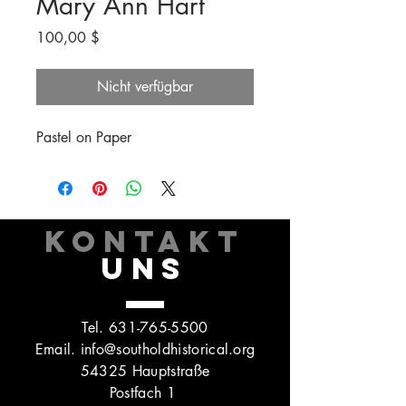
Mary Ann Hart
Preis
100,00 $
Nicht verfügbar
Pastel on Paper
KONTAKT
UNS
Tel.
631-765-5500
Email.
info@southoldhistorical.org
54325 Hauptstraße
Postfach 1