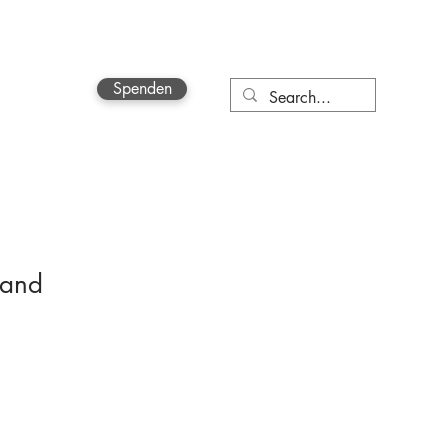
Spenden
More
land