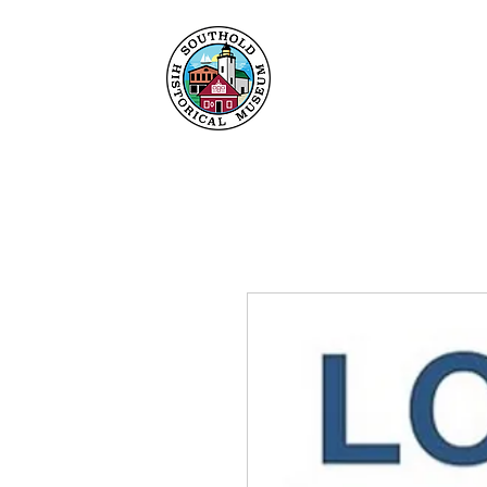
Heim
Um
Sammlu