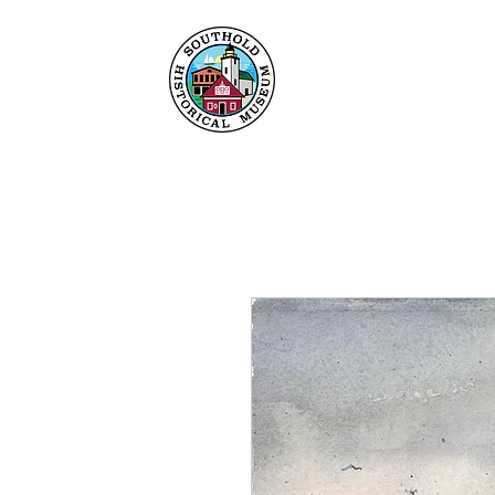
Heim
Um
Sammlu