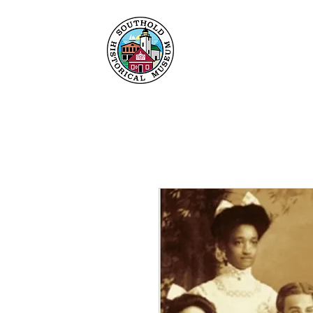
Heim
Um
Sammlu