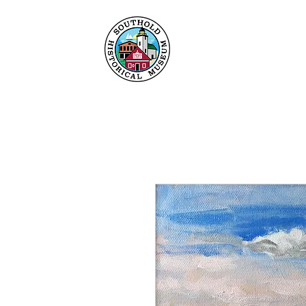
Heim
Um
Sammlu