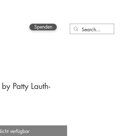
Spenden
More
by Patty Lauth-
icht verfügbar