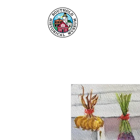
Heim
Um
Sammlu