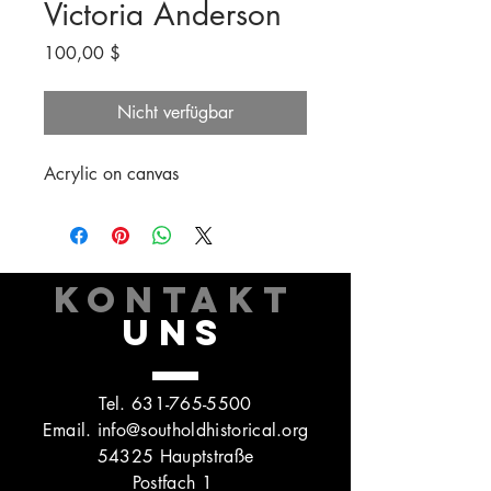
Victoria Anderson
Preis
100,00 $
Nicht verfügbar
Acrylic on canvas
KONTAKT
UNS
Tel.
631-765-5500
Email.
info@southoldhistorical.org
54325 Hauptstraße
Postfach 1