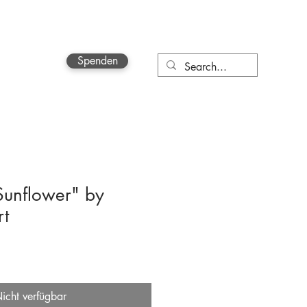
Spenden
More
Sunflower" by
rt
icht verfügbar