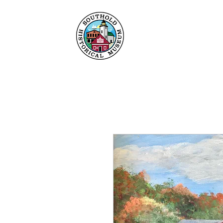
Heim
Um
Sammlu