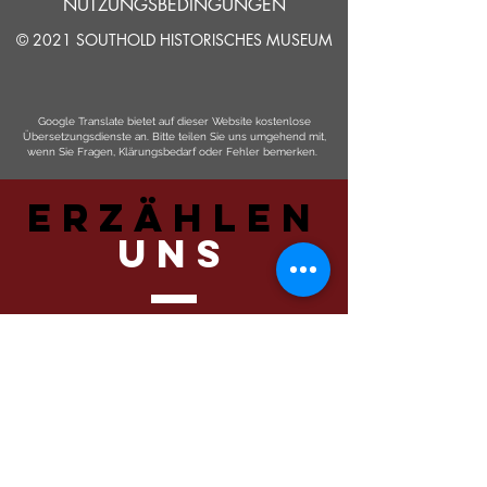
NUTZUNGSBEDINGUNGEN
© 2021 SOUTHOLD HISTORISCHES MUSEUM
Google Translate bietet auf dieser Website kostenlose
Übersetzungsdienste an. Bitte teilen Sie uns umgehend mit,
wenn Sie Fragen, Klärungsbedarf oder Fehler bemerken.
ERZÄHLEN
UNS
Einreichen