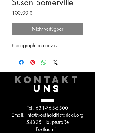
Susan Somerville
Preis
100,00 $
Nicht verfügbar
Photograph on canvas
KONTAKT
UNS
Tel.
631-765-5500
Email.
info@southoldhistorical.org
54325 Hauptstraße
Postfach 1